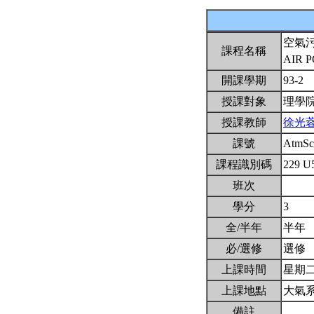
空氣
課程名稱
AIR 
開課學期
93-2
授課對象
理學
授課教師
徐光
課號
AtmSc
課程識別碼
229 U
班次
學分
3
全/半年
半年
必/選修
選修
上課時間
星期二2,
上課地點
大氣系
備註