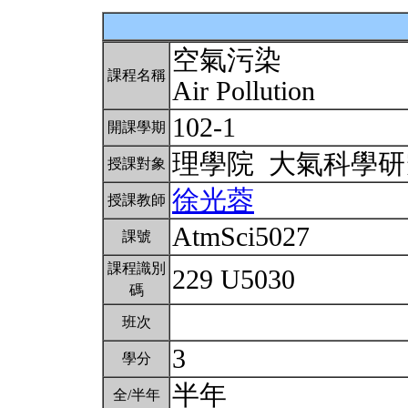
空氣污染
課程名稱
Air Pollution
102-1
開課學期
理學院 大氣科學
授課對象
徐光蓉
授課教師
AtmSci5027
課號
課程識別
229 U5030
碼
班次
3
學分
半年
全/半年