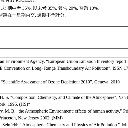
: 期中考 35%, 期末考 35%, 報告 20%, 習題 10%。
} 習題在一星期內交, 過期不予計分.
an Environment Agency, “European Union Emission Inventory report 
Convention on Long- Range Transboundary Air Pollution”, ISSN 1
Scientific Assessment of Ozone Depletion: 2010”, Geneva, 2010
 H. S. "Composition, Chemistry, and Climate of the Atmosphere", Van 
rk, 1995. (HS)*
, M. B. "the Atmospheric Environment: effects of human activity," Pr
 Princeton, New Jersey 2002. (MM)
 Seinfeld: " Atmospheric Chemistry and Physics of Air Pollution " Joh