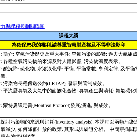
能力與課程規劃關聯圖
課程大綱
為確保您我的權利,請尊重智慧財產權及不得非法影印
: 簡介: 空氣污染歷史及重大事件; 空氣污染的影響; 過去大氣組
: 各種空氣污染物的來源及對人體影響; 污染物濃度表示。
: 酸沉降: 硫化物, 水溶液化學: 平衡, 平衡常數, 亨利定律, 及平
影響。
: 污染物長程傳送公約(LRTAP), 發展與管制成效。
: 平流層臭氧及大氣中的鹵族化合物: 臭氧產生與消耗; 氟氯碳化
 蒙特婁議定書(Montreal Protocol)發展,演進, 與成效。
探討污染物的來源與消耗(inventory analysis); 本課程以兩類
氧減少, 如何降低排放的政策, 其形成與驗證分析。 中間穿插閱讀’
者應有的懷疑態度。