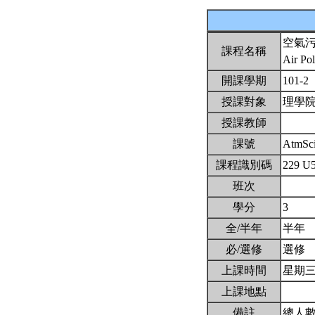
空氣
課程名稱
Air Po
開課學期
101-2
授課對象
理學
授課教師
課號
AtmSc
課程識別碼
229 U
班次
學分
3
全/半年
半年
必/選修
選修
上課時間
星期三7,
上課地點
備註
總人數