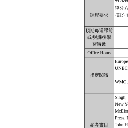
評分方式
課程要求
{註:
預期每週課前
或/與課後學
習時數
Office Hours
Europe
UNECE 
指定閱讀
WMO, “
Singh,
New Yo
McElory
Press,
參考書目
John H.