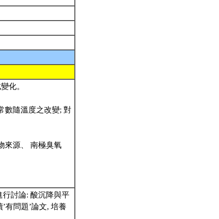
成變化。
衡常數隨溫度之改變; 對
物來源、 南極臭氧
污染進行討論: 酸沉降與平
有問題’論文, 培養