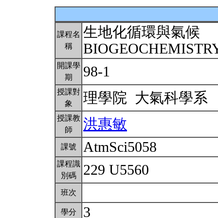
生地化循環與氣候
課程名
BIOGEOCHEMISTR
稱
開課學
98-1
期
授課對
理學院 大氣科學系
象
授課教
洪惠敏
師
AtmSci5058
課號
課程識
229 U5560
別碼
班次
3
學分