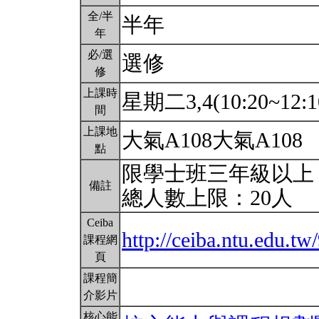
全/半
半年
年
必/選
選修
修
上課時
星期二3,4(10:20~12:1
間
上課地
大氣A108大氣A108
點
限學士班三年級以上
備註
總人數上限：20人
Ceiba
http://ceiba.ntu.edu.t
課程網
頁
課程簡
介影片
核心能