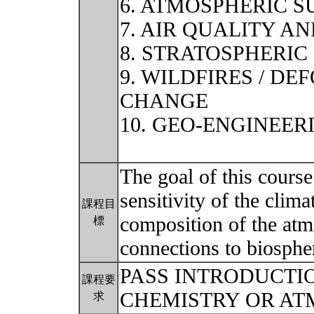
6. ATMOSPHERIC S
7. AIR QUALITY A
8. STRATOSPHERIC
9. WILDFIRES / DE
CHANGE
10. GEO-ENGINEER
The goal of this course
sensitivity of the clim
課程目
composition of the atm
標
connections to biosphe
PASS INTRODUCTI
課程要
CHEMISTRY OR AT
求