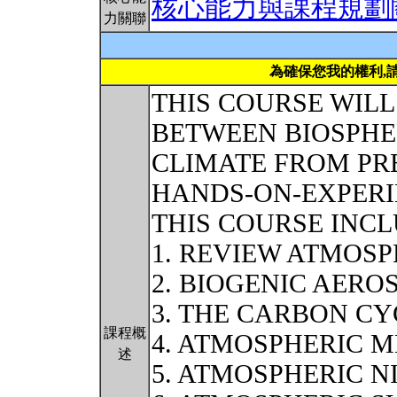
核心能力與課程規劃
力關聯
為確保您我的權利,
THIS COURSE WILL
BETWEEN BIOSPHE
CLIMATE FROM PR
HANDS-ON-EXPERI
THIS COURSE INCL
1. REVIEW ATMOS
2. BIOGENIC AERO
3. THE CARBON CY
課程概
4. ATMOSPHERIC 
述
5. ATMOSPHERIC 