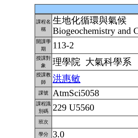
生地化循環與氣候
課程名
Biogeochemistry and 
稱
開課學
113-2
期
授課對
理學院 大氣科學系
象
授課教
洪惠敏
師
AtmSci5058
課號
課程識
229 U5560
別碼
班次
3.0
學分