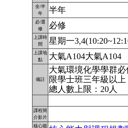
全/半
半年
年
必/選
必修
修
上課時
星期一3,4(10:20~12:1
間
上課地
大氣A104大氣A104
點
大氣環境化學學群必
限學士班三年級以上
備註
總人數上限：20人
課程簡
介影片
核心能