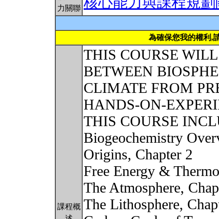
核心能力與課程規劃
力關聯
為確保您我的權利,
THIS COURSE WILL
BETWEEN BIOSPHE
CLIMATE FROM PR
HANDS-ON-EXPERI
THIS COURSE INCL
Biogeochemistry Over
Origins, Chapter 2
Free Energy & Therm
The Atmosphere, Chap
The Lithosphere, Chap
課程概
述