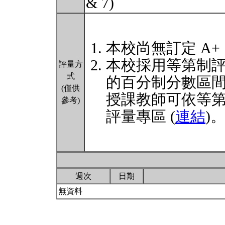
& 7)
本校尚無訂定 A+
本校採用等第制
評量方
式
的百分制分數區
(僅供
授課教師可依等
參考)
評量專區 (
連結
)
週次
日期
無資料