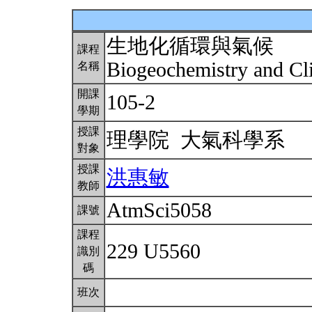
生地化循環與氣候
課程
Biogeochemistry and C
名稱
開課
105-2
學期
授課
理學院 大氣科學系
對象
授課
洪惠敏
教師
AtmSci5058
課號
課程
229 U5560
識別
碼
班次