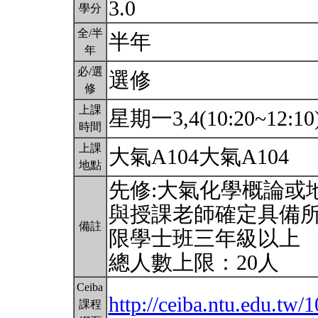
3.0
學分
全/半
半年
年
必/選
選修
修
上課
星期一3,4(10:20~12:10
時間
上課
大氣A104大氣A104
地點
先修:大氣化學概論或
與授課老師確定具備
備註
限學士班三年級以上
總人數上限：20人
Ceiba
http://ceiba.ntu.edu.t
課程