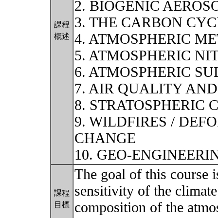
2. BIOGENIC AEROS
3. THE CARBON CYC
課程
4. ATMOSPHERIC M
概述
5. ATMOSPHERIC N
6. ATMOSPHERIC SU
7. AIR QUALITY AN
8. STRATOSPHERIC 
9. WILDFIRES / DEF
CHANGE
10. GEO-ENGINEERI
The goal of this course i
sensitivity of the climat
課程
composition of the atmo
目標