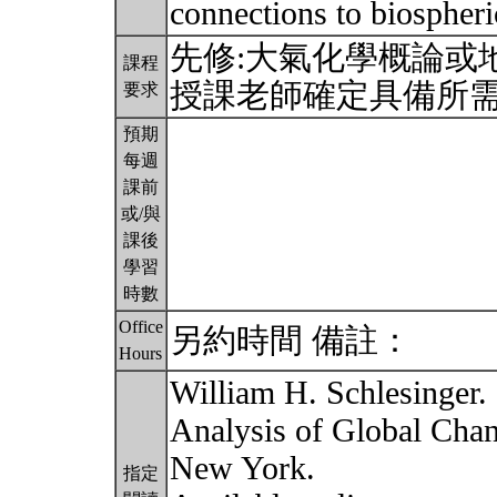
connections to biospher
先修:大氣化學概論或
課程
授課老師確定具備所
要求
預期
每週
課前
或/與
課後
學習
時數
Office
另約時間 備註：
Hours
William H. Schlesinger.
Analysis of Global Chan
New York.
指定