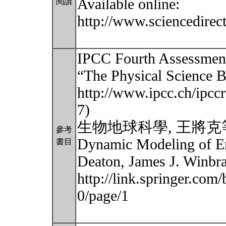
Available online:
閱讀
http://www.sciencedire
IPCC Fourth Assessment
“The Physical Science Ba
http://www.ipcc.ch/ipcc
7)
生物地球科學, 王將克
參考
Dynamic Modeling of En
書目
Deaton, James J. Winbra
http://link.springer.co
0/page/1