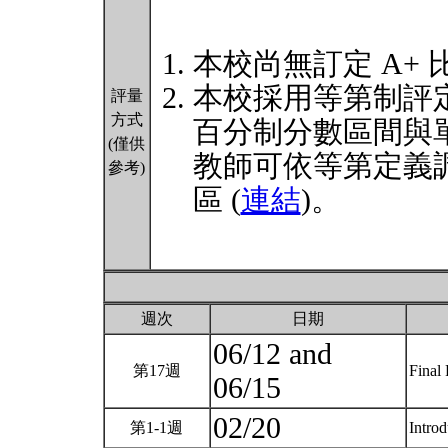
本校尚無訂定 A+
本校採用等第制評
評量
方式
百分制分數區間與
(僅供
教師可依等第定義
參考)
區 (
連結
)。
週次
日期
06/12 and
第17週
Final 
06/15
02/20
第1-1週
Intro