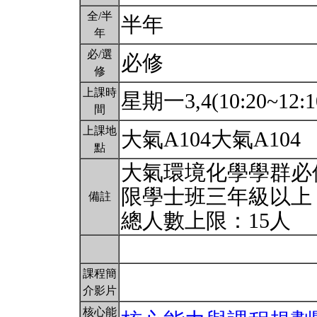
全/半
半年
年
必/選
必修
修
上課時
星期一3,4(10:20~12:1
間
上課地
大氣A104大氣A104
點
大氣環境化學學群必
限學士班三年級以上
備註
總人數上限：15人
課程簡
介影片
核心能