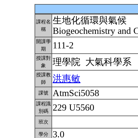
生地化循環與氣候
課程名
Biogeochemistry and 
稱
開課學
111-2
期
授課對
理學院 大氣科學系
象
授課教
洪惠敏
師
AtmSci5058
課號
課程識
229 U5560
別碼
班次
3.0
學分