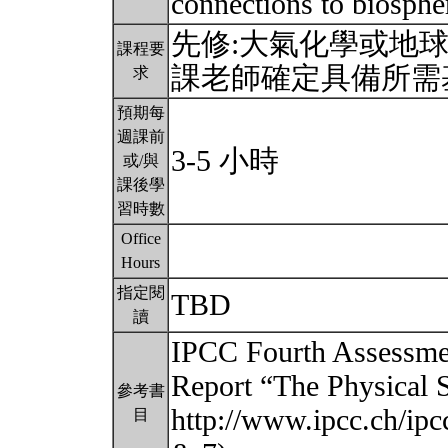
connections to biosphe
先修:大氣化學或地球
課程要
課老師確定具備所需
求
預期每
週課前
3-5 小時
或/與
課後學
習時數
Office
Hours
指定閱
TBD
讀
IPCC Fourth Assessme
Report “The Physical S
參考書
http://www.ipcc.ch/ipc
目