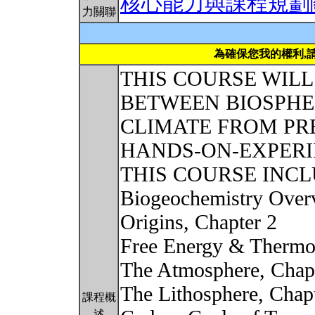
核心能力與課程規劃
力關聯
為確保您我的權利,
THIS COURSE WILL
BETWEEN BIOSPHE
CLIMATE FROM PR
HANDS-ON-EXPERI
THIS COURSE INCL
Biogeochemistry Over
Origins, Chapter 2
Free Energy & Therm
The Atmosphere, Chap
The Lithosphere, Chap
課程概
述