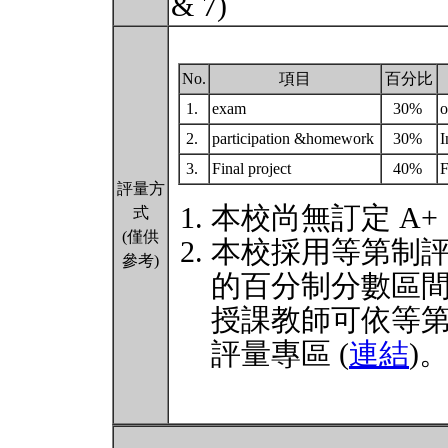
& 7)
No.
項目
百分比
1.
exam
30%
2.
participation &homework
30%
I
3.
Final project
40%
F
評量方
本校尚無訂定 A+
式
(僅供
本校採用等第制
參考)
的百分制分數區
授課教師可依等
評量專區 (
連結
)