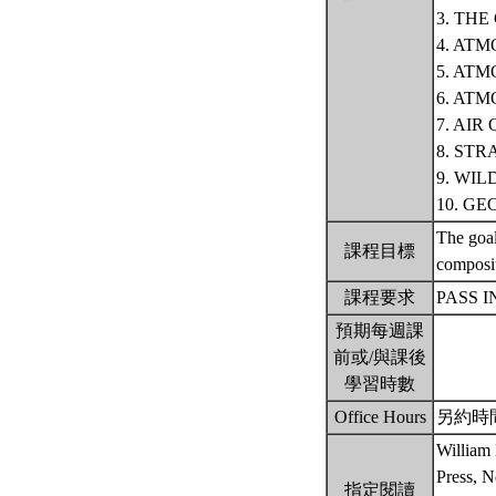
3. TH
4. AT
5. AT
6. AT
7. AIR
8. ST
9. WIL
10. G
The goal
課程目標
composit
課程要求
PASS 
預期每週課
前或/與課後
學習時數
Office Hours
另約時
William 
Press, 
指定閱讀