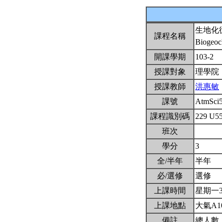
生地化
課程名稱
Biogeoc
開課學期
103-2
授課對象
理學院
授課教師
洪惠敏
課號
AtmSci
課程識別碼
229 U5
班次
學分
3
全/半年
半年
必/選修
選修
上課時間
星期一3,4
上課地點
大氣A1
備註
總人數