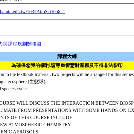
ceiba.ntu.edu.tw/1032AtmSci5058_1
力與課程規劃關聯圖
課程大綱
為確保您我的權利,請尊重智慧財產權及不得非法影印
ion to the textbook material, two projects will be arranged for this semes
ng a ecosphere (生態球).
 species cycle.
COURSE WILL DISCUSS THE INTERACTION BETWEEN BIOS
LIMATE FROM PRESENTATIONS WITH SOME HANDS-ON-EX
NTS OF THIS COURSE INCLUDE:
VIEW ATMOSPHERIC CHEMISTRY
OGENIC AEROSOLS