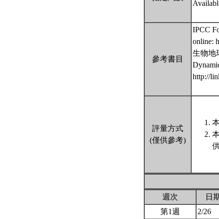
Availabl
IPCC Fo
online: 
生物地
參考書目
Dynamic
http://l
本
評量方式
(僅供參考)
週次
日
第1週
2/26