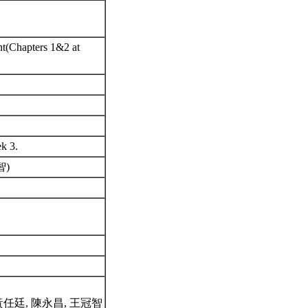
t(Chapters 1&2 at
ek 3.
冠智)
2) #35黃任廷, 陳永昌, 王冠智