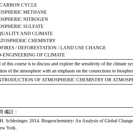
E CARBON CYCLE
MOSPHERIC METHANE
MOSPHERIC NITROGEN
MOSPHERIC SULFATE
 QUALITY AND CLIMATE
RATOSPHERIC CHEMISTRY
DFIRES / DEFORESTATION / LAND USE CHANGE
EO-ENGINEERING OF CLIMATE
 of this course is to discuss and explore the sensitivity of the climate s
ion of the atmosphere with an emphasis on the connections to biospher
INTRODUCTION OF ATMOSPHERIC CHEMISTRY OR ATMOS
間 備註：
H. Schlesinger. 2014. Biogeochemistry: An Analysis of Global Change
New York.