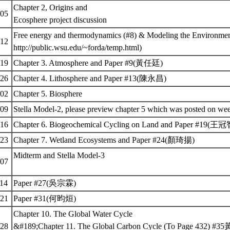
Chapter 2, Origins and
/05
Ecosphere project discussion
Free energy and thermodynamics (#8) & Modeling the Environmen
/12
http://public.wsu.edu/~forda/temp.html)
/19
Chapter 3. Atmosphere and Paper #9(黃任廷)
/26
Chapter 4. Lithosphere and Paper #13(陳永昌)
/02
Chapter 5. Biosphere
/09
Stella Model-2, please preview chapter 5 which was posted on we
/16
Chapter 6. Biogeochemical Cycling on Land and Paper #19(王
/23
Chapter 7. Wetland Ecosystems and Paper #24(顏琦揚)
Midterm and Stella Model-3
/07
/14
Paper #27(吳宗霖)
/21
Paper #31(何昀烜)
Chapter 10. The Global Water Cycle
/28
&#189;Chapter 11. The Global Carbon Cycle (To Page 43