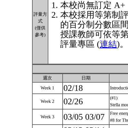
本校尚無訂定 A+
本校採用等第制
評量方
式
的百分制分數區
(僅供
授課教師可依等
參考)
評量專區 (
連結
)
週次
日期
02/18
Week 1
Introduct
(#1)
02/26
Week 2
Stella mo
Free ene
03/05 03/07
Week 3
#8 for Th