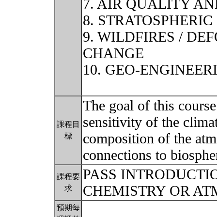
7. AIR QUALITY A
8. STRATOSPHERIC
9. WILDFIRES / DE
CHANGE
10. GEO-ENGINEER
The goal of this course
sensitivity of the clim
課程目
composition of the atm
標
connections to biosphe
PASS INTRODUCTI
課程要
CHEMISTRY OR AT
求
預期每