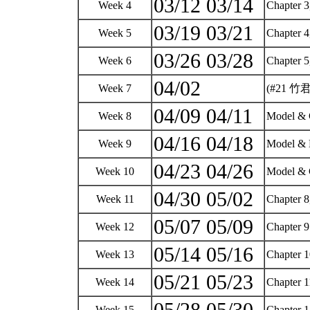
03/12 03/14
Week 4
Chapter 
03/19 03/21
Week 5
Chapter 
03/26 03/28
Week 6
Chapter 
04/02
Week 7
(#21 竹
04/09 04/11
Week 8
Model & 
04/16 04/18
Week 9
Model &
04/23 04/26
Week 10
Model & C
04/30 05/02
Week 11
Chapter 
05/07 05/09
Week 12
Chapter 
05/14 05/16
Week 13
Chapter 
05/21 05/23
Week 14
Chapter 
Week 15
Chapter 