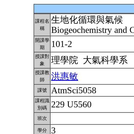
生地化循環與氣候
課程名
Biogeochemistry and 
稱
開課學
101-2
期
授課對
理學院 大氣科學系
象
授課教
洪惠敏
師
AtmSci5058
課號
課程識
229 U5560
別碼
班次
3
學分