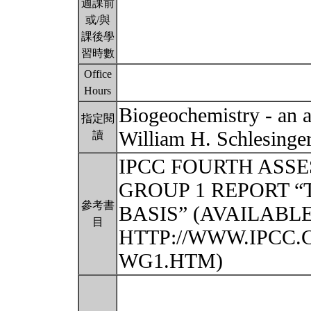
週課前
或/與
課後學
習時數
Office
Hours
Biogeochemistry - an a
指定閱
William H. Schlesing
讀
IPCC FOURTH ASS
GROUP 1 REPORT “
參考書
BASIS” (AVAILABL
目
HTTP://WWW.IPCC.
WG1.HTM)