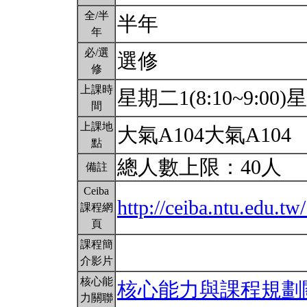
全/半
半年
年
必/選
選修
修
上課時
星期二1(8:10~9:00)星
間
上課地
大氣A104大氣A104
點
總人數上限：40人
備註
Ceiba
http://ceiba.ntu.edu.
課程網
頁
課程簡
介影片
核心能
核心能力與課程規劃
力關聯