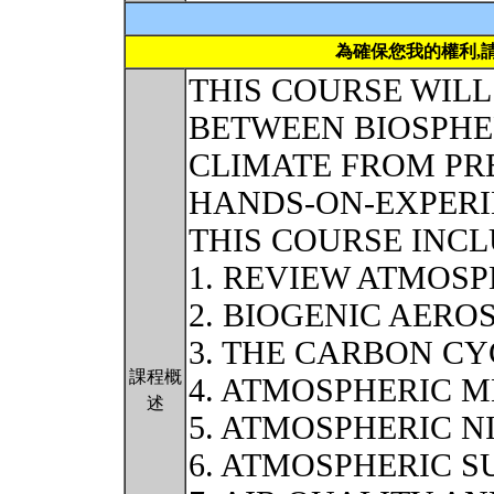
為確保您我的權利,
THIS COURSE WILL
BETWEEN BIOSPHE
CLIMATE FROM PR
HANDS-ON-EXPERI
THIS COURSE INCL
1. REVIEW ATMOS
2. BIOGENIC AERO
3. THE CARBON CY
課程概
4. ATMOSPHERIC 
述
5. ATMOSPHERIC 
6. ATMOSPHERIC S