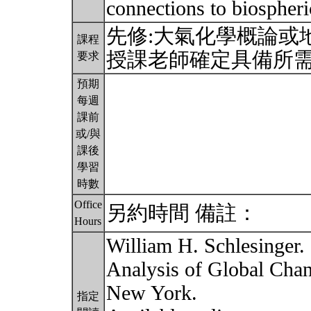
connections to biospher
先修:大氣化學概論或
課程
授課老師確定具備所
要求
預期
每週
課前
或/與
課後
學習
時數
Office
另約時間 備註：
Hours
William H. Schlesinger.
Analysis of Global Chan
New York.
指定