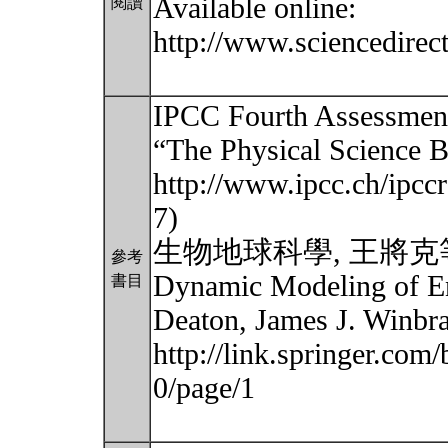
Available online:
閱讀
http://www.sciencedire
IPCC Fourth Assessment
“The Physical Science Ba
http://www.ipcc.ch/ipcc
7)
生物地球科學, 王將克
參考
Dynamic Modeling of En
書目
Deaton, James J. Winbra
http://link.springer.co
0/page/1