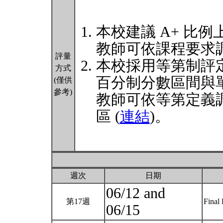
本校建議 A+ 比例
教師可依課程要求
評量
本校採用等第制評
方式
百分制分數區間與
(僅供
參考)
教師可依等第定義
區 (
連結
)。
週次
日期
06/12 and
第17週
Final 
06/15