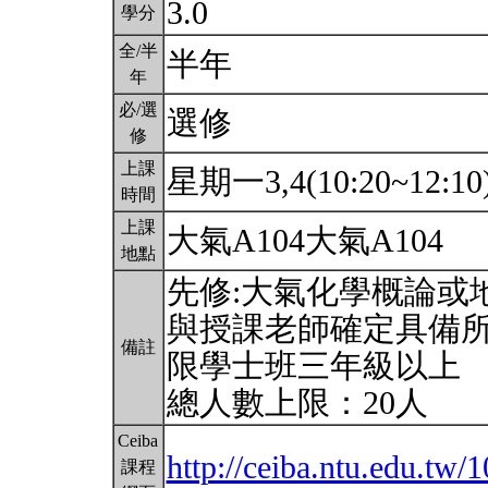
3.0
學分
全/半
半年
年
必/選
選修
修
上課
星期一3,4(10:20~12:10
時間
上課
大氣A104大氣A104
地點
先修:大氣化學概論或
與授課老師確定具備
備註
限學士班三年級以上
總人數上限：20人
Ceiba
http://ceiba.ntu.edu.t
課程