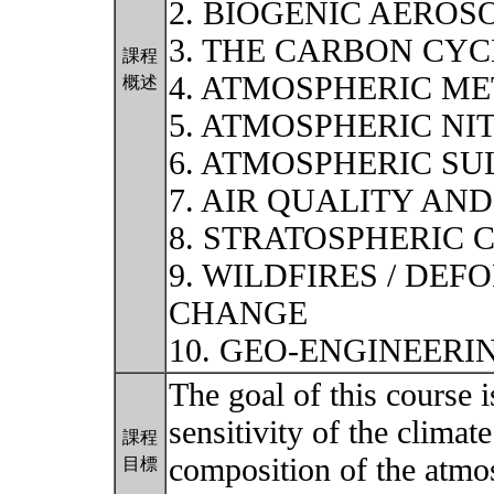
2. BIOGENIC AEROS
3. THE CARBON CYC
課程
4. ATMOSPHERIC M
概述
5. ATMOSPHERIC N
6. ATMOSPHERIC SU
7. AIR QUALITY AN
8. STRATOSPHERIC 
9. WILDFIRES / DEF
CHANGE
10. GEO-ENGINEERI
The goal of this course i
sensitivity of the climat
課程
composition of the atmo
目標