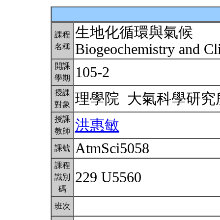
生地化循環與氣候
課程
Biogeochemistry and C
名稱
開課
105-2
學期
授課
理學院 大氣科學研
對象
授課
洪惠敏
教師
AtmSci5058
課號
課程
229 U5560
識別
碼
班次