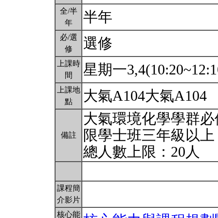
全/半
半年
年
必/選
選修
修
上課時
星期一3,4(10:20~12:1
間
上課地
大氣A104大氣A104
點
大氣環境化學學群必
限學士班三年級以上
備註
總人數上限：20人
課程簡
介影片
核心能