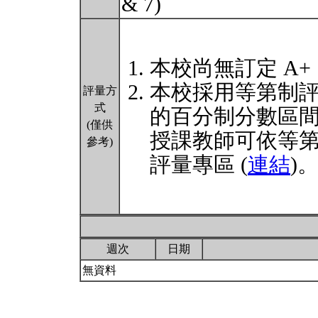
& 7)
本校尚無訂定 A+
本校採用等第制
評量方
式
的百分制分數區
(僅供
授課教師可依等
參考)
評量專區 (
連結
)
週次
日期
無資料