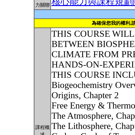
核心能力與課程規劃
力關聯
為確保您我的權利,
THIS COURSE WILL
BETWEEN BIOSPHE
CLIMATE FROM PR
HANDS-ON-EXPERI
THIS COURSE INCL
Biogeochemistry Over
Origins, Chapter 2
Free Energy & Therm
The Atmosphere, Chap
The Lithosphere, Chap
課程概
述