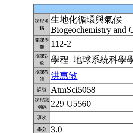
生地化循環與氣候
課程名
Biogeochemistry and 
稱
開課學
112-2
期
授課對
學程 地球系統科學
象
授課教
洪惠敏
師
AtmSci5058
課號
課程識
229 U5560
別碼
班次
3.0
學分