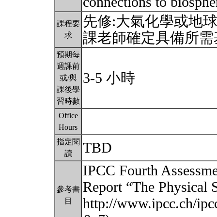
connections to biosphe
先修:大氣化學或地球
課程要
課老師確定具備所需
求
預期每
週課前
3-5 小時
或/與
課後學
習時數
Office
Hours
指定閱
TBD
讀
IPCC Fourth Assessme
Report “The Physical S
參考書
http://www.ipcc.ch/ipc
目