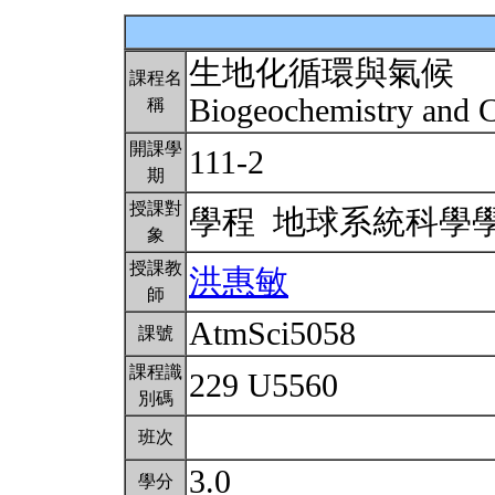
生地化循環與氣候
課程名
Biogeochemistry and 
稱
開課學
111-2
期
授課對
學程 地球系統科學
象
授課教
洪惠敏
師
AtmSci5058
課號
課程識
229 U5560
別碼
班次
3.0
學分