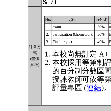
& 7)
No.
項目
百分比
1.
exam
30%
2.
participation &homework
30%
I
3.
Final project
40%
F
評量方
本校尚無訂定 A+
式
(僅供
本校採用等第制
參考)
的百分制分數區
授課教師可依等
評量專區 (
連結
)