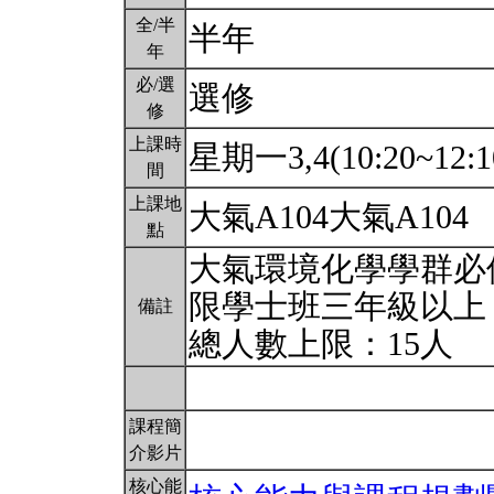
全/半
半年
年
必/選
選修
修
上課時
星期一3,4(10:20~12:1
間
上課地
大氣A104大氣A104
點
大氣環境化學學群必
限學士班三年級以上
備註
總人數上限：15人
課程簡
介影片
核心能