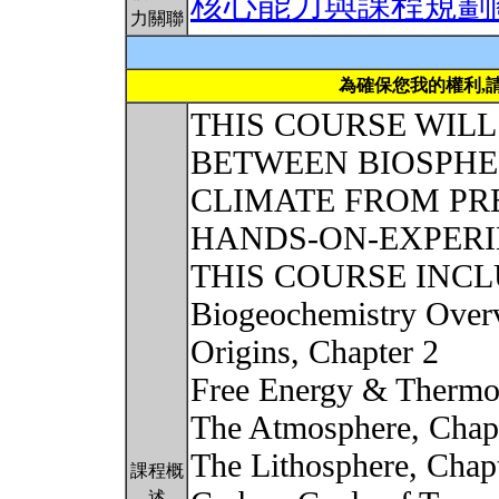
核心能力與課程規劃
力關聯
為確保您我的權利,
THIS COURSE WILL
BETWEEN BIOSPHE
CLIMATE FROM PR
HANDS-ON-EXPERI
THIS COURSE INCL
Biogeochemistry Over
Origins, Chapter 2
Free Energy & Therm
The Atmosphere, Chap
The Lithosphere, Chap
課程概
述