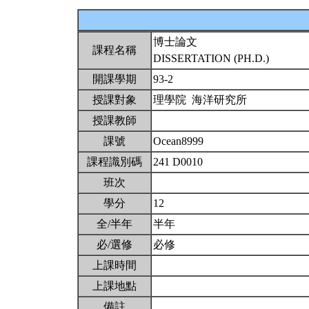
博士論文
課程名稱
DISSERTATION (PH.D.)
開課學期
93-2
授課對象
理學院 海洋研究所
授課教師
課號
Ocean8999
課程識別碼
241 D0010
班次
學分
12
全/半年
半年
必/選修
必修
上課時間
上課地點
備註