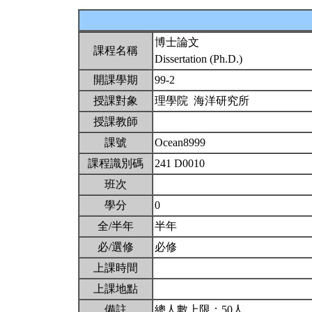
博士論文
課程名稱
Dissertation (Ph.D.)
開課學期
99-2
授課對象
理學院 海洋研究所
授課教師
課號
Ocean8999
課程識別碼
241 D0010
班次
學分
0
全/半年
半年
必/選修
必修
上課時間
上課地點
備註
總人數上限：50人