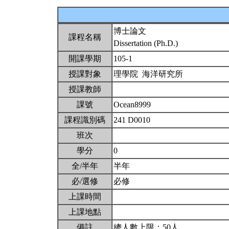
博士論文
課程名稱
Dissertation (Ph.D.)
開課學期
105-1
授課對象
理學院 海洋研究所
授課教師
課號
Ocean8999
課程識別碼
241 D0010
班次
學分
0
全/半年
半年
必/選修
必修
上課時間
上課地點
備註
總人數上限：50人