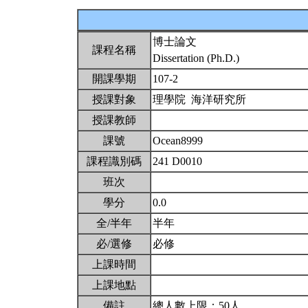
博士論文
課程名稱
Dissertation (Ph.D.)
開課學期
107-2
授課對象
理學院 海洋研究所
授課教師
課號
Ocean8999
課程識別碼
241 D0010
班次
學分
0.0
全/半年
半年
必/選修
必修
上課時間
上課地點
備註
總人數上限：50人