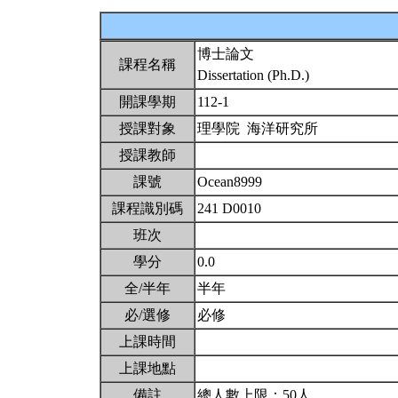
博士論文
課程名稱
Dissertation (Ph.D.)
開課學期
112-1
授課對象
理學院 海洋研究所
授課教師
課號
Ocean8999
課程識別碼
241 D0010
班次
學分
0.0
全/半年
半年
必/選修
必修
上課時間
上課地點
備註
總人數上限：50人