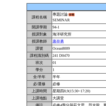
專題討論
課程名稱
SEMINAR
開課學期
94-1
授課對象
海洋研究所
授課教師
唐存勇
課號
Ocean8009
課程識別碼
241 D0470
班次
01
學分
1
全/半年
半年
必/選修
必修
上課時間
星期四8,9(15:30~17:20)
上課地點
大講堂
備註
必修4學分與莊文思、范光龍、