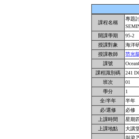
專題
課程名稱
SEMI
開課學期
95-2
授課對象
海洋
授課教師
范光
課號
Ocean
課程識別碼
241 D
班次
01
學分
1
全/半年
半年
必/選修
必修
上課時間
星期四8,
上課地點
大講
與梁