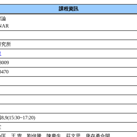
課程資訊
討論
NAR
研究所
龍
8009
0470
9(15:30~17:20)
堂
乃匡、王 冑、劉倬騰、陳慶生、莊文思、唐存勇合開