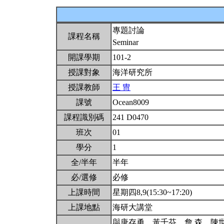
專題討論
課程名稱
Seminar
開課學期
101-2
授課對象
海洋研究所
授課教師
王 冑
課號
Ocean8009
課程識別碼
241 D0470
班次
01
學分
1
全/半年
半年
必/選修
必修
上課時間
星期四8,9(15:30~17:20)
上課地點
海研大講堂
與唐存勇、黃千芬、詹 森、陳