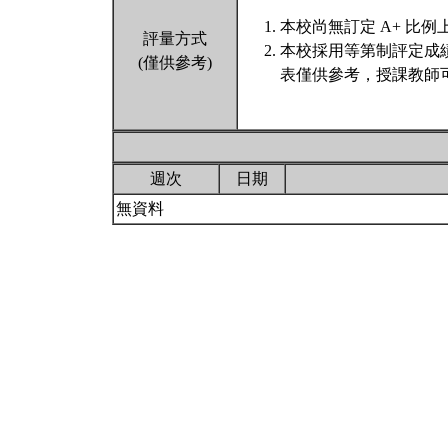
本校尚無訂定 A+ 比例
評量方式
本校採用等第制評定成
(僅供參考)
表僅供參考，授課教師
週次
日期
無資料