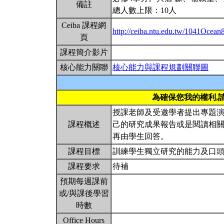
備註
總人數上限：10人
Ceiba 課程網
http://ceiba.ntu.edu.tw/1041Ocea
頁
課程簡介影片
核心能力關聯
核心能力與課程規劃關聯圖
為確保您我的權利,
授課老師及受邀學者提出專題
課程概述
己的研究成果報告或是閱讀相
再由學生回答。
課程目標
訓練學生獨立研究的能力及口
課程要求
待補
預期每週課前
或/與課後學習
時數
Office Hours