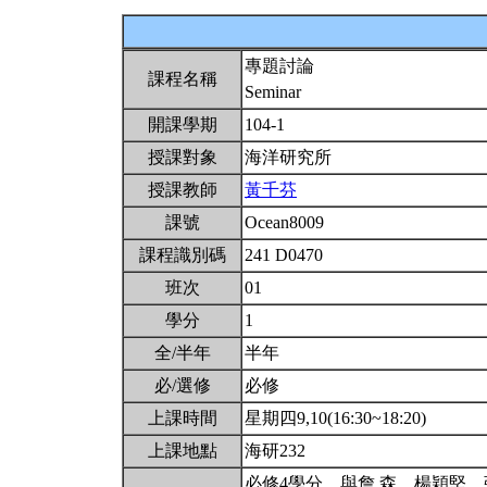
專題討論
課程名稱
Seminar
開課學期
104-1
授課對象
海洋研究所
授課教師
黃千芬
課號
Ocean8009
課程識別碼
241 D0470
班次
01
學分
1
全/半年
半年
必/選修
必修
上課時間
星期四9,10(16:30~18:20)
上課地點
海研232
必修4學分。與詹 森、楊穎堅