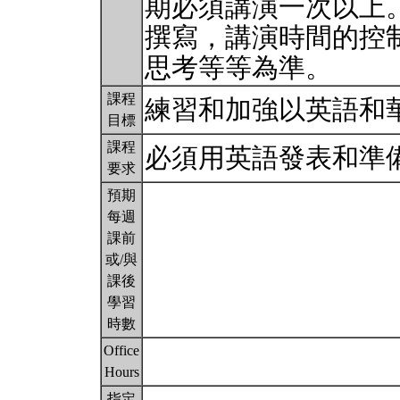
期必須講演一次以上
撰寫，講演時間的控
思考等等為準。
課程
練習和加強以英語和
目標
課程
必須用英語發表和準
要求
預期
每週
課前
或/與
課後
學習
時數
Office
Hours
指定