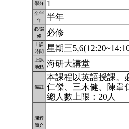
1
學分
全/半
半年
年
必/選
必修
修
上課
星期三5,6(12:20~14:1
時間
上課
海研大講堂
地點
本課程以英語授課。必
仁傑、三木健、陳韋
備註
總人數上限：20人
課程
簡介