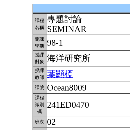
專題討論
課程
SEMINAR
名稱
開課
98-1
學期
授課
海洋研究所
對象
授課
葉顯椏
教師
Ocean8009
課號
課程
241ED0470
識別
碼
02
班次