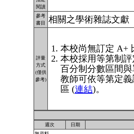
閱讀
參考
相關之學術雜誌文獻
書目
本校尚無訂定 A+
本校採用等第制評
評量
方式
百分制分數區間與
(僅供
教師可依等第定義
參考)
區 (
連結
)。
週次
日期
無資料