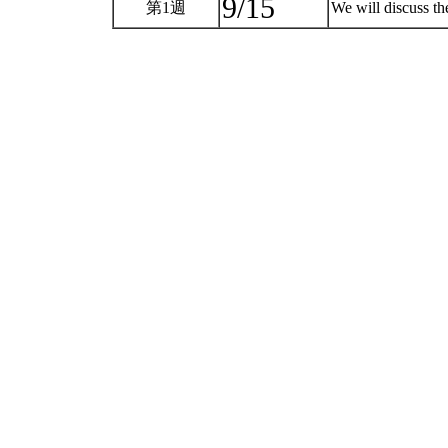
9/15
第1週
We will discuss th