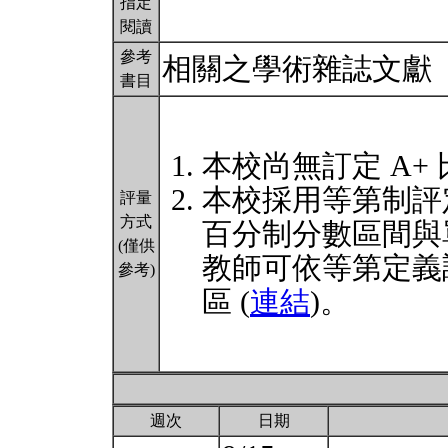
指定
閱讀
參考
相關之學術雜誌文獻
書目
本校尚無訂定 A+
本校採用等第制評
評量
方式
百分制分數區間與
(僅供
教師可依等第定義
參考)
區 (
連結
)。
週次
日期