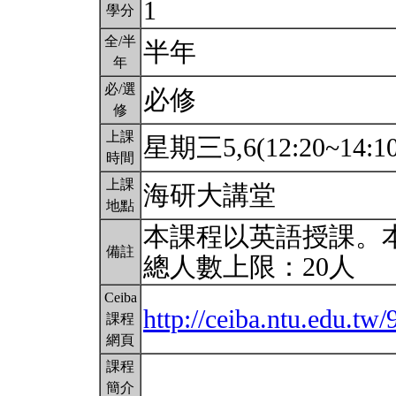
1
學分
全/半
半年
年
必/選
必修
修
上課
星期三5,6(12:20~14:1
時間
上課
海研大講堂
地點
本課程以英語授課。
備註
總人數上限：20人
Ceiba
http://ceiba.ntu.edu.t
課程
網頁
課程
簡介