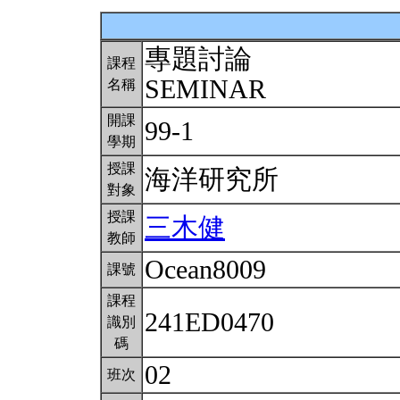
專題討論
課程
SEMINAR
名稱
開課
99-1
學期
授課
海洋研究所
對象
授課
三木健
教師
Ocean8009
課號
課程
241ED0470
識別
碼
02
班次