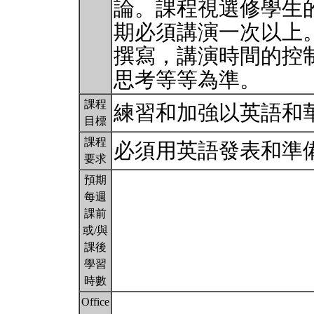
論。課程視選修學生
期必須講演一次以上
撰寫，講演時間的控
思考等等為準。
課程
練習和加強以英語和
目標
課程
必須用英語發表和準
要求
預期
每週
課前
或/與
課後
學習
時數
Office