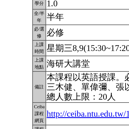
1.0
學分
全/半
半年
年
必/選
必修
修
上課
星期三8,9(15:30~17:2
時間
上課
海研大講堂
地點
本課程以英語授課。
三木健、單偉彌、張
備註
總人數上限：20人
Ceiba
http://ceiba.ntu.edu.t
課程
網頁