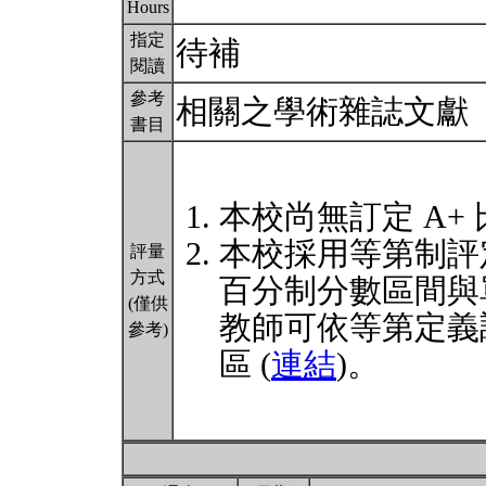
Hours
指定
待補
閱讀
參考
相關之學術雜誌文獻
書目
本校尚無訂定 A+
本校採用等第制評
評量
方式
百分制分數區間與
(僅供
教師可依等第定義
參考)
區 (
連結
)。