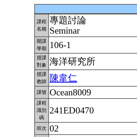
專題討論
課程
Seminar
名稱
開課
106-1
學期
授課
海洋研究所
對象
授課
陳韋仁
教師
Ocean8009
課號
課程
241ED0470
識別
碼
02
班次