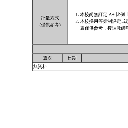
本校尚無訂定 A+ 比例
評量方式
本校採用等第制評定成
(僅供參考)
表僅供參考，授課教師
週次
日期
無資料