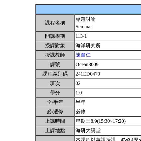
專題討論
課程名稱
Seminar
開課學期
113-1
授課對象
海洋研究所
授課教師
陳韋仁
課號
Ocean8009
課程識別碼
241ED0470
班次
02
學分
1.0
全/半年
半年
必/選修
必修
上課時間
星期三8,9(15:30~17:20)
上課地點
海研大講堂
本課程以英語授課。必修4學