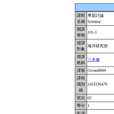
課程
專題討論
名稱
Seminar
開課
101-1
學期
授課
海洋研究所
對象
授課
三木健
教師
課號
Ocean8009
課程
識別
241ED0470
碼
班次
02
學分
1
全/半