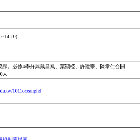
~14:10)
授課。必修4學分與戴昌鳳、葉顯椏、許建宗、陳韋仁合開
0人
u.edu.tw/1011oceanphd
程規劃關聯圖