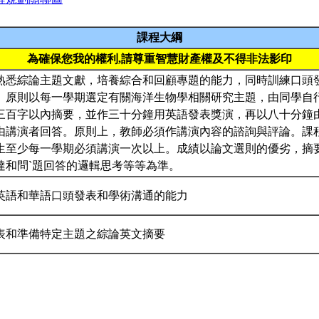
課程大綱
為確保您我的權利,請尊重智慧財產權及不得非法影印
熟悉綜論主題文獻，培養綜合和回顧專題的能力，同時訓練口頭
。原則以每一學期選定有關海洋生物學相關研究主題，由同學自
三百字以內摘要，並作三十分鐘用英語發表獎演，再以八十分鐘
由講演者回答。原則上，教師必須作講演內容的諮詢與評論。課
生至少每一學期必須講演一次以上。成績以論文選則的優劣，摘
達和問`題回答的邏輯思考等等為準。
英語和華語口頭發表和學術溝通的能力
表和準備特定主題之綜論英文摘要