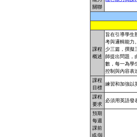
關聯
旨在引導學生
考與邏輯能力
課程
少三篇，撰擬
概述
師提出問題，
數，每一為學
控制與內容表
課程
練習和加強以
目標
課程
必須用英語發
要求
預期
每週
課前
或/與