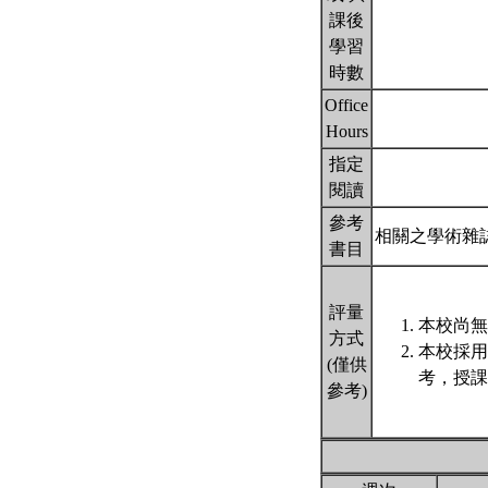
課後
學習
時數
Office
Hours
指定
閱讀
參考
相關之學術雜
書目
評量
本校尚無
方式
本校採用
(僅供
考，授課
參考)