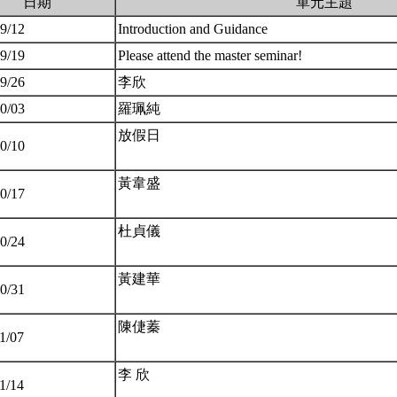
日期
單元主題
09/12
Introduction and Guidance
09/19
Please attend the master seminar!
09/26
李欣
10/03
羅珮純
放假日
10/10
黃韋盛
10/17
杜貞儀
10/24
黃建華
10/31
陳倢蓁
11/07
李 欣
11/14