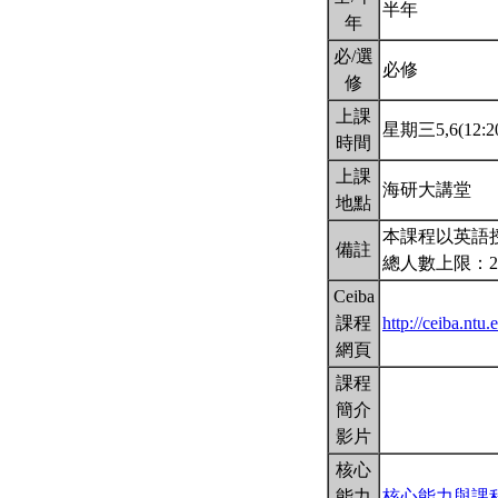
半年
年
必/選
必修
修
上課
星期三5,6(12:20
時間
上課
海研大講堂
地點
本課程以英語
備註
總人數上限：2
Ceiba
課程
http://ceiba.nt
網頁
課程
簡介
影片
核心
能力
核心能力與課