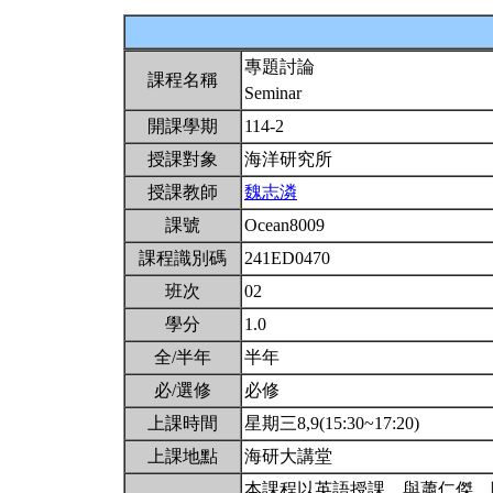
專題討論
課程名稱
Seminar
開課學期
114-2
授課對象
海洋研究所
授課教師
魏志潾
課號
Ocean8009
課程識別碼
241ED0470
班次
02
學分
1.0
全/半年
半年
必/選修
必修
上課時間
星期三8,9(15:30~17:20)
上課地點
海研大講堂
本課程以英語授課。與蕭仁傑、