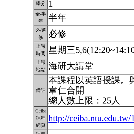
1
學分
全/半
半年
年
必/選
必修
修
上課
星期三5,6(12:20~14:1
時間
上課
海研大講堂
地點
本課程以英語授課。
韋仁合開
備註
總人數上限：25人
Ceiba
http://ceiba.ntu.edu.t
課程
網頁