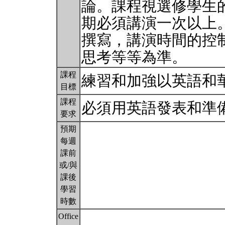
論。課程視選修學生
期必須講演一次以上
撰寫，講演時間的控
思考等等為準。
課程
練習和加強以英語和
目標
課程
必須用英語發表和準
要求
預期
每週
課前
或/與
課後
學習
時數
Office