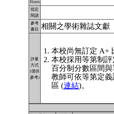
Hours
指定
閱讀
參考
相關之學術雜誌文獻
書目
本校尚無訂定 A+
本校採用等第制評
評量
方式
百分制分數區間與
(僅供
教師可依等第定義
參考)
區 (
連結
)。