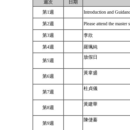
週次
日期
第1週
Introduction and Guidan
第2週
Please attend the master
第3週
李欣
第4週
羅珮純
放假日
第5週
黃韋盛
第6週
杜貞儀
第7週
黃建華
第8週
陳倢蓁
第9週