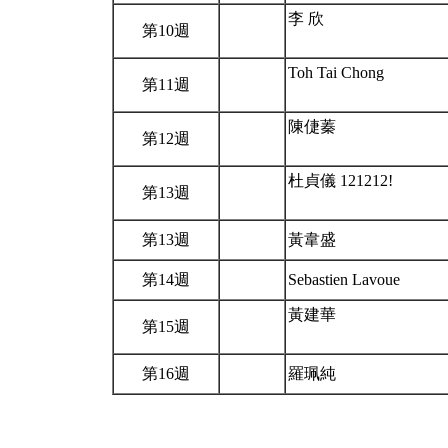
李 欣
第10週
Toh Tai Chong
第11週
陳倢蓁
第12週
杜貞儀 121212!
第13週
第13週
黃韋盛
第14週
Sebastien Lavoue
黃建華
第15週
第16週
羅珮純