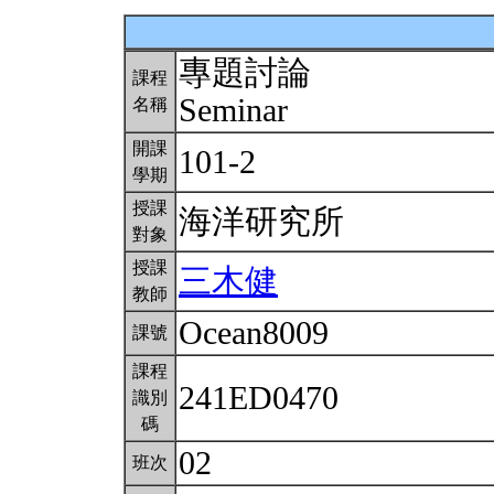
專題討論
課程
Seminar
名稱
開課
101-2
學期
授課
海洋研究所
對象
授課
三木健
教師
Ocean8009
課號
課程
241ED0470
識別
碼
02
班次