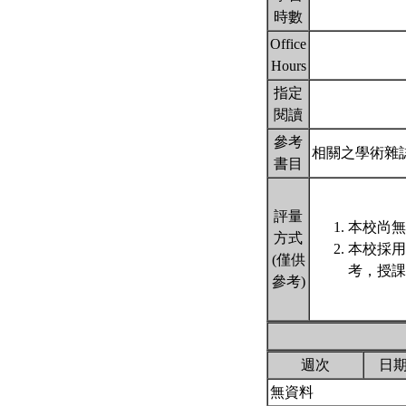
時數
Office
Hours
指定
閱讀
參考
相關之學術雜
書目
評量
本校尚無
方式
本校採用
(僅供
考，授課
參考)
週次
日
無資料