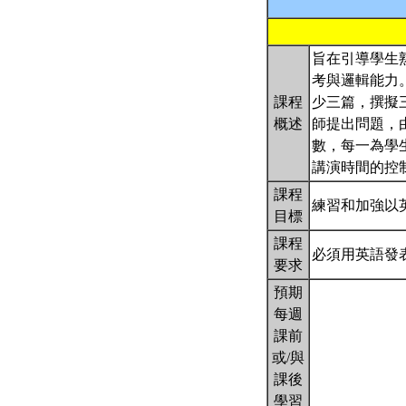
旨在引導學生
考與邏輯能力
課程
少三篇，撰擬
概述
師提出問題，
數，每一為學
講演時間的控
課程
練習和加強以
目標
課程
必須用英語發
要求
預期
每週
課前
或/與
課後
學習