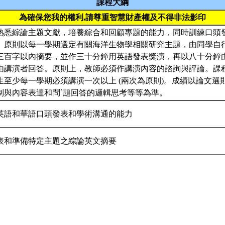
課程大綱
為確保您我的權利,請尊重智慧財產權及不得非法影印
熟悉綜論主題文獻，培養綜合和回顧專題的能力，同時訓練口頭
。原則以每一學期選定有關海洋生物學相關研究主題，由同學自
三百字以內摘要，並作三十分鐘用英語發表獎演，再以八十分鐘
由講演者回答。原則上，教師必須作講演內容的諮詢與評論。課
生至少每一學期必須講演一次以上 (兩次為原則)。成績以論文選
制與內容表達和問`題回答的邏輯思考等等為準。
英語和華語口頭發表和學術溝通的能力
表和準備特定主題之綜論英文摘要