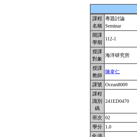
課程
專題討論
名稱
Seminar
開課
112-1
學期
授課
海洋研究所
對象
授課
陳韋仁
教師
課號
Ocean8009
課程
識別
241ED0470
碼
班次
02
學分
1.0
全/半