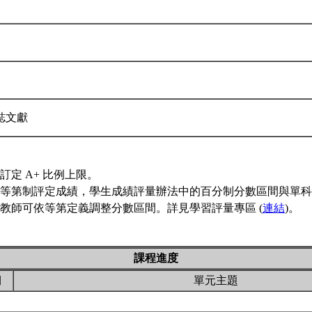
誌文獻
訂定 A+ 比例上限。
等第制評定成績，學生成績評量辦法中的百分制分數區間與單科
教師可依等第定義調整分數區間。詳見學習評量專區 (
連結
)。
課程進度
期
單元主題