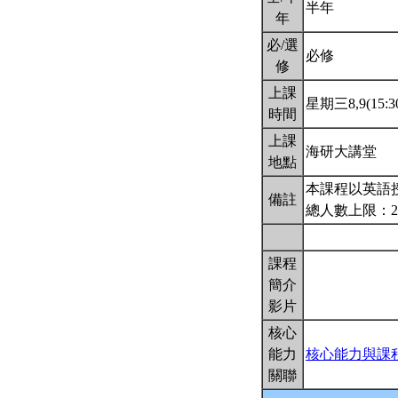
半年
年
必/選
必修
修
上課
星期三8,9(15:30
時間
上課
海研大講堂
地點
本課程以英語
備註
總人數上限：2
課程
簡介
影片
核心
能力
核心能力與課
關聯