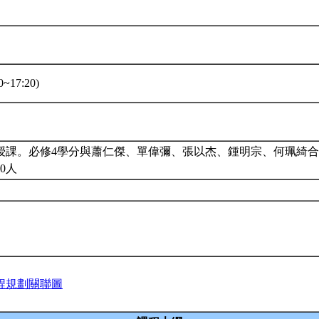
~17:20)
授課。必修4學分與蕭仁傑、單偉彌、張以杰、鍾明宗、何珮綺
0人
程規劃關聯圖