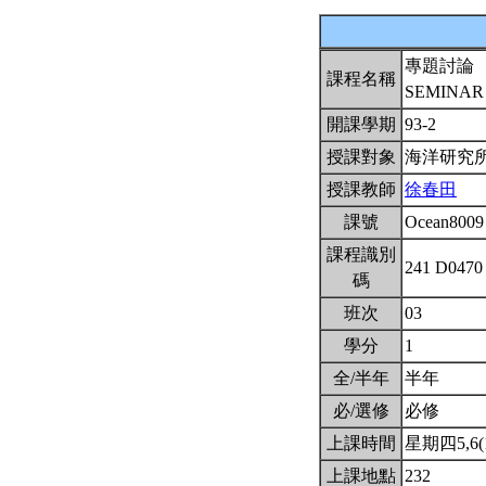
專題討論
課程名稱
SEMINA
開課學期
93-2
授課對象
海洋研究
授課教師
徐春田
課號
Ocean800
課程識別
241 D047
碼
班次
03
學分
1
全/半年
半年
必/選修
必修
上課時間
星期四5,6(1
上課地點
232