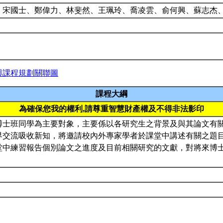
、宋國士、鄭偉力、林斐然、王珮玲、喬凌雲、俞何興、蘇志杰
與課程規劃關聯圖
課程大綱
為確保您我的權利,請尊重智慧財產權及不得非法影印
博士班同學為主要對象，主要係以各研究生之背景及與其論文有
界交流吸收新知，將邀請校內外專家學者於課堂中講述有關之題
堂中練習報告個別論文之進度及目前相關研究的文獻，對將來博