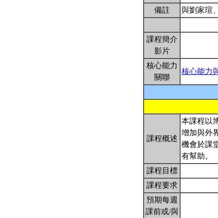
備註
與劉家瑄
課程簡介
影片
核心能力
核心能力
關聯
本課程以
增加與外
課程概述
機會於課
有幫助。
課程目標
課程要求
預期每週
課前或/與