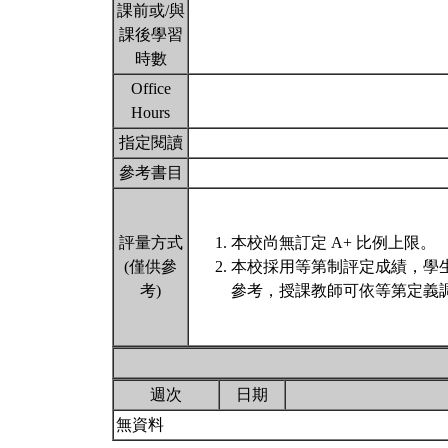
課前或/與
課後學習
時數
Office
Hours
指定閱讀
參考書目
評量方式
本校尚無訂定 A+ 比例上限。
(僅供參
本校採用等第制評定成績，學
考)
參考，授課教師可依等第定義調
週次
日期
無資料