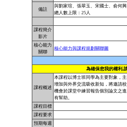
與劉家瑄、張翠玉、宋國士、俞何興
備註
總人數上限：25人
課程簡介
影片
核心能力
核心能力與課程規劃關聯圖
關聯
為確保您我的權利,
本課程以博士班同學為主要對象，主
增加與外界交流吸收新知，將邀請校
課程概述
機會於課堂中練習報告個別論文之進
有幫助。
課程目標
課程要求
預期每週