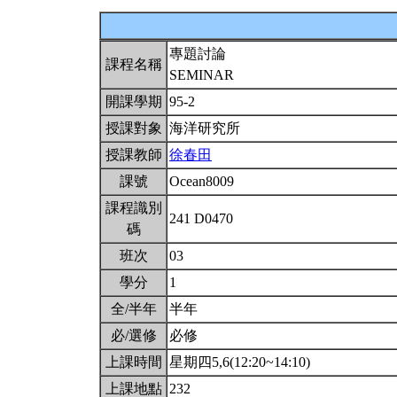
專題討論
課程名稱
SEMINAR
開課學期
95-2
授課對象
海洋研究所
授課教師
徐春田
課號
Ocean8009
課程識別
241 D0470
碼
班次
03
學分
1
全/半年
半年
必/選修
必修
上課時間
星期四5,6(12:20~14:10)
上課地點
232