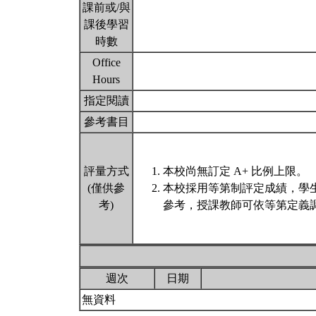
課前或/與
課後學習
時數
Office
Hours
指定閱讀
參考書目
評量方式
本校尚無訂定 A+ 比例上限。
(僅供參
本校採用等第制評定成績，學
考)
參考，授課教師可依等第定義調
週次
日期
無資料