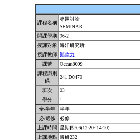
專題討論
課程名稱
SEMINAR
開課學期
96-2
授課對象
海洋研究所
授課教師
鄭偉力
課號
Ocean8009
課程識別
241 D0470
碼
班次
03
學分
1
全/半年
半年
必/選修
必修
上課時間
星期四5,6(12:20~14:10)
上課地點
海研232