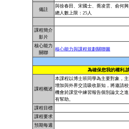
與徐春田、宋國士、喬凌雲、俞何興
備註
總人數上限：25人
課程簡介
影片
核心能力
核心能力與課程規劃關聯圖
關聯
為確保您我的權利,
本課程以博士班同學為主要對象，主
增加與外界交流吸收新知，將邀請校
課程概述
機會於課堂中練習報告個別論文之進
有幫助。
課程目標
課程要求
預期每週