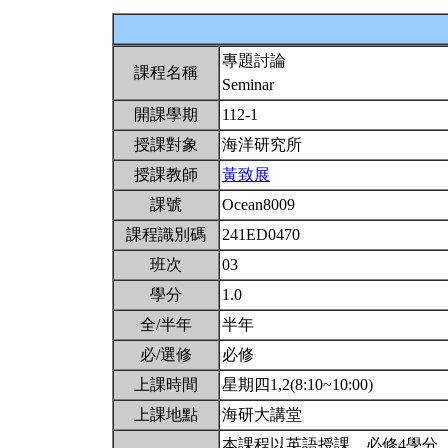
專題討論
課程名稱
Seminar
開課學期
112-1
授課對象
海洋研究所
授課教師
黃致展
課號
Ocean8009
課程識別碼
241ED0470
班次
03
學分
1.0
全/半年
半年
必/選修
必修
上課時間
星期四1,2(8:10~10:00)
上課地點
海研大講堂
本課程以英語授課。必修4學分