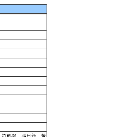
、許鶴瀚、張日新、黃