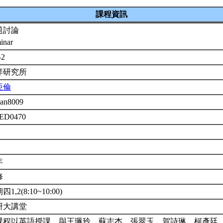
課程資訊
題討論
inar
-2
洋研究所
亞倫
an8009
1ED0470
年
修
1,2(8:10~10:00)
研大講堂
課程以英語授課。與王珮玲、蘇志杰、張翠玉、賀詩琳、柯彥廷