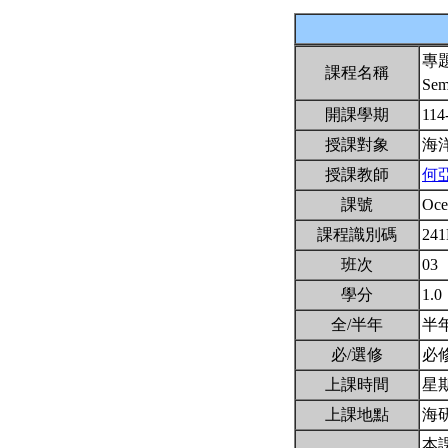
專
課程名稱
Sem
開課學期
114
授課對象
海
授課教師
何
課號
Oce
課程識別碼
24
班次
03
學分
1.0
全/半年
半
必/選修
必
上課時間
星期四
上課地點
海
本