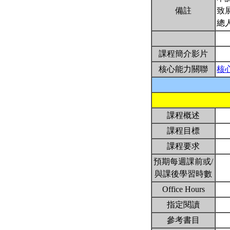
備註
致
總
課程簡介影片
核心能力關聯
核
課程概述
課程目標
課程要求
預期每週課前或/
與課後學習時數
Office Hours
指定閱讀
參考書目