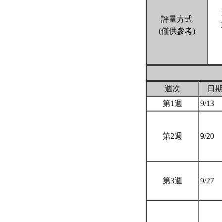
評量方式
(僅供參考)
週次
日
第1週
9/13
第2週
9/20
第3週
9/27