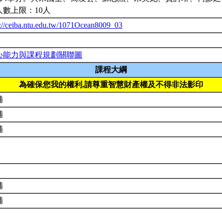
人數上限：10人
p://ceiba.ntu.edu.tw/1071Ocean8009_03
心能力與課程規劃關聯圖
課程大綱
為確保您我的權利,請尊重智慧財產權及不得非法影印
補
補
補
補
補