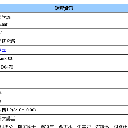
課程資訊
題討論
inar
-1
洋研究所
翠玉
an8009
 D0470
年
修
1,2(8:10~10:00)
研大講堂
修4學分。與宋國士、喬凌雲、蘇志杰、朱美妃、賀詩琳、柯彥廷