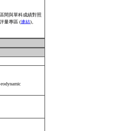
區間與單科成績對照
量專區 (
連結
)。
Geodynamic