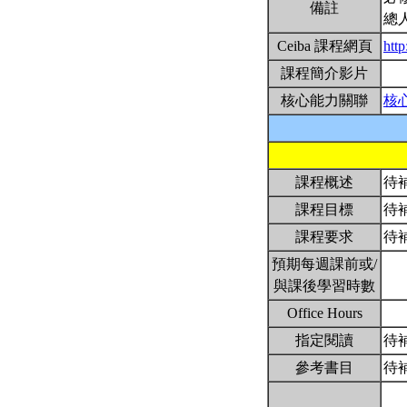
備註
總
Ceiba 課程網頁
htt
課程簡介影片
核心能力關聯
核
課程概述
待
課程目標
待
課程要求
待
預期每週課前或/
與課後學習時數
Office Hours
指定閱讀
待
參考書目
待