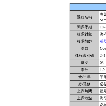
專
課程名稱
Sem
開課學期
107
授課對象
海
授課教師
張
課號
Oce
課程識別碼
241
班次
03
學分
1.0
全/半年
半
必/選修
必
上課時間
星期四
上課地點
海
必