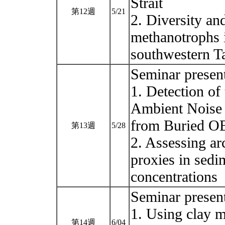
Strait
第12週
5/21
2. Diversity and
methanotrophs i
southwestern 
Seminar pres
1. Detection of
Ambient Noise 
from Buried O
第13週
5/28
2. Assessing a
proxies in sedi
concentrations
Seminar pres
1. Using clay m
第14週
6/04