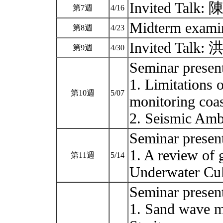
Invited Talk
第7週
4/16
Midterm examin
第8週
4/23
Invited Talk
第9週
4/30
Seminar pres
1. Limitations 
第10週
5/07
monitoring coa
2. Seismic Amb
Seminar prese
1. A review of 
第11週
5/14
Underwater Cul
Seminar pres
1. Sand wave mi