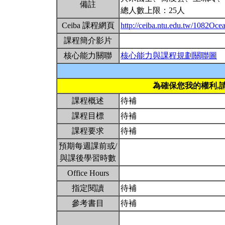
備註
總人數上限：25人
Ceiba 課程網頁
http://ceiba.ntu.edu.tw/1082Oc
課程簡介影片
核心能力關聯
核心能力與課程規劃關聯圖
為確保您我的權利,
課程概述
待補
課程目標
待補
課程要求
待補
預期每週課前或/
與課後學習時數
Office Hours
指定閱讀
待補
參考書目
待補