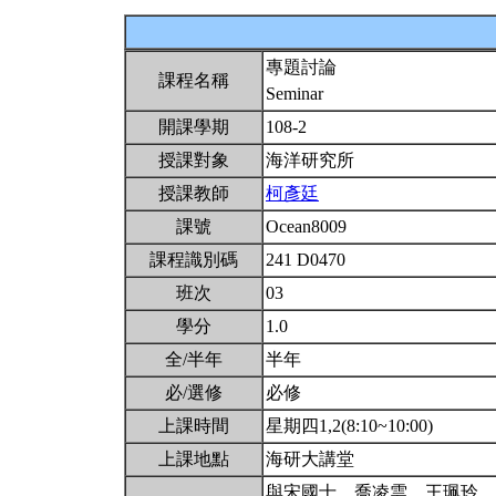
專題討論
課程名稱
Seminar
開課學期
108-2
授課對象
海洋研究所
授課教師
柯彥廷
課號
Ocean8009
課程識別碼
241 D0470
班次
03
學分
1.0
全/半年
半年
必/選修
必修
上課時間
星期四1,2(8:10~10:00)
上課地點
海研大講堂
與宋國士、喬凌雲、王珮玲、