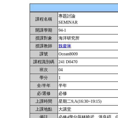
專題討論
課程名稱
SEMINAR
開課學期
94-1
授課對象
海洋研究所
授課教師
魏慶琳
課號
Ocean8009
課程識別碼
241 D0470
班次
04
學分
1
全/半年
半年
必/選修
必修
上課時間
星期二9,A(16:30~19:15)
上課地點
大講堂
備註
必修4學分與林曉武、溫良碩、