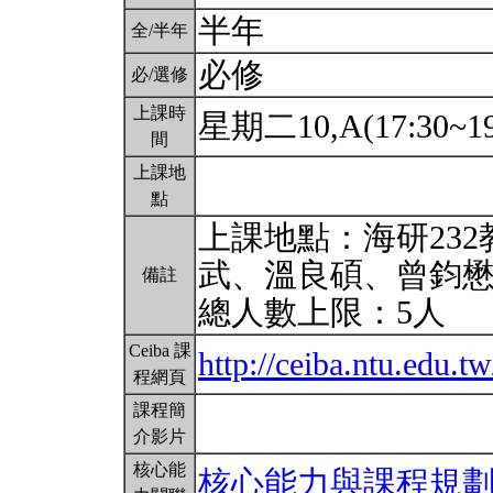
半年
全/半年
必修
必/選修
上課時
星期二10,A(17:30~19
間
上課地
點
上課地點：海研23
武、溫良碩、曾鈞
備註
總人數上限：5人
Ceiba 課
http://ceiba.ntu.edu
程網頁
課程簡
介影片
核心能
核心能力與課程規