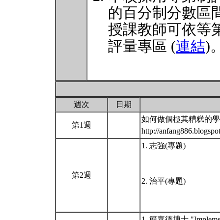
的百分制分數區
授課教師可依等
評量專區 (
連結
)
週次
日期
如何做個極其糟糕的學
第1週
http://anfang886.blogsp
1. 志強(專題)
第2週
2. 治平(專題)
1. 簡嘉德博士 "Implementat