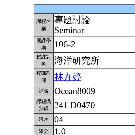
專題討論
課程名
Seminar
稱
開課學
106-2
期
授課對
海洋研究所
象
授課教
林卉婷
師
Ocean8009
課號
課程識
241 D0470
別碼
04
班次
1.0
學分