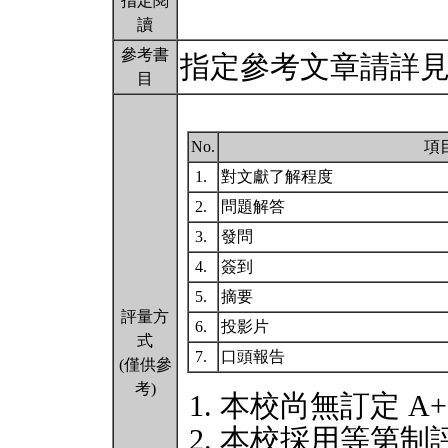
指定閱
讀
參考書
指定參考文章請詳
目
No.
項
1.
對文獻了解程度
2.
問題解答
3.
發問
4.
簽到
5.
摘要
評量方
6.
投影片
式
7.
口頭報告
(僅供參
考)
本校尚無訂定 A
本校採用等第制