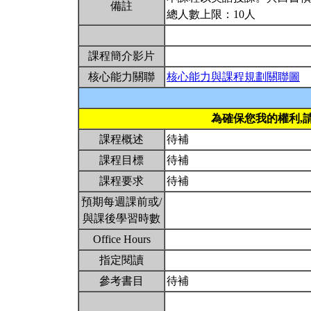
備註
總人數上限：10人
課程簡介影片
核心能力關聯
核心能力與課程規劃關聯圖
為確保您我的權利,
課程概述
待補
課程目標
待補
課程要求
待補
預期每週課前或/
與課後學習時數
Office Hours
指定閱讀
參考書目
待補