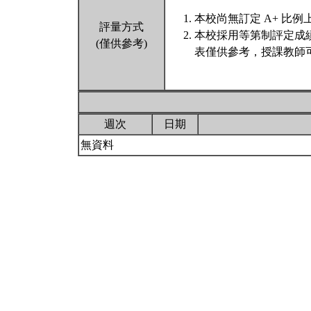
本校尚無訂定 A+ 比例
評量方式
本校採用等第制評定成
(僅供參考)
表僅供參考，授課教師
週次
日期
無資料