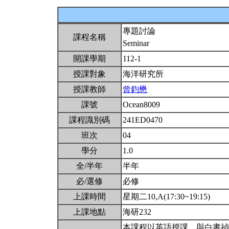
專題討論
課程名稱
Seminar
開課學期
112-1
授課對象
海洋研究所
授課教師
曾鈞懋
課號
Ocean8009
課程識別碼
241ED0470
班次
04
學分
1.0
全/半年
半年
必/選修
必修
上課時間
星期二10,A(17:30~19:15)
上課地點
海研232
本課程以英語授課。與白書禎