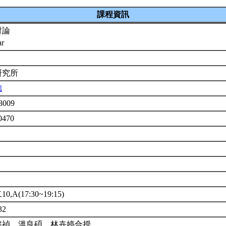
課程資訊
討論
ar
研究所
德
8009
0470
,A(17:30~19:15)
32
書禎、溫良碩、林卉婷合授