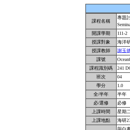
專題
課程名稱
Semin
開課學期
111-2
授課對象
海洋
授課教師
謝玉
課號
Ocean
課程識別碼
241 D
班次
04
學分
1.0
全/半年
半年
必/選修
必修
上課時間
星期二10
上課地點
海研2
與白