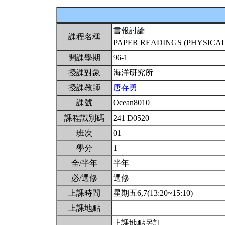
書報討論
課程名稱
PAPER READINGS (PHYSIC
開課學期
96-1
授課對象
海洋研究所
授課教師
唐存勇
課號
Ocean8010
課程識別碼
241 D0520
班次
01
學分
1
全/半年
半年
必/選修
選修
上課時間
星期五6,7(13:20~15:10)
上課地點
上課地點另訂