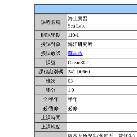
海上實習
課程名稱
Sea Lab.
開課學期
110-1
授課對象
海洋研究所
授課教師
蘇志杰
課號
Ocean8021
課程識別碼
241 D0660
班次
03
學分
1.0
全/半年
半年
必/選修
必修
上課時間
上課地點
限本系所學生(含輔系、雙修生) 