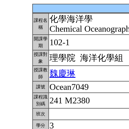
化學海洋學
課程名
Chemical Oceanograp
稱
開課學
102-1
期
授課對
理學院 海洋化學組
象
授課教
魏慶琳
師
Ocean7049
課號
課程識
241 M2380
別碼
班次
3
學分