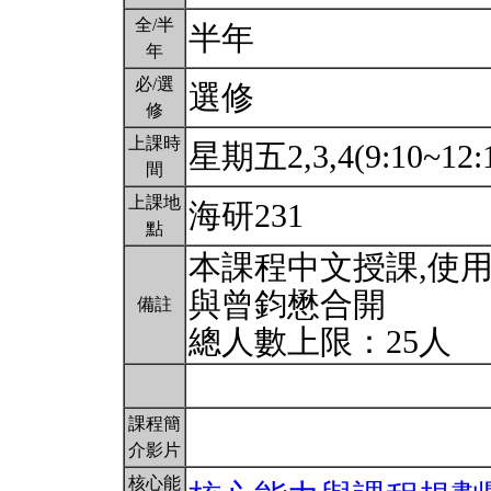
全/半
半年
年
必/選
選修
修
上課時
星期五2,3,4(9:10~12:
間
上課地
海研231
點
本課程中文授課,使
與曾鈞懋合開
備註
總人數上限：25人
課程簡
介影片
核心能