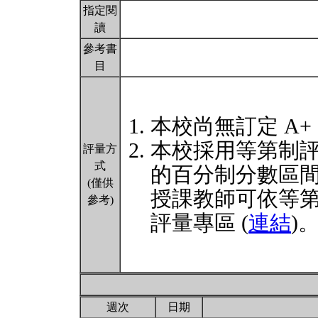
指定閱
讀
參考書
目
本校尚無訂定 A+
本校採用等第制
評量方
式
的百分制分數區
(僅供
授課教師可依等
參考)
評量專區 (
連結
)
週次
日期