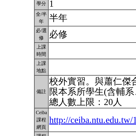
1
學分
全/半
半年
年
必/選
必修
修
上課
時間
上課
地點
校外實習。與蕭仁傑
限本系所學生(含輔系
備註
總人數上限：20人
Ceiba
http://ceiba.ntu.edu.tw
課程
網頁