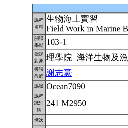
生物海上實習
課程
Field Work in Marine 
名稱
開課
103-1
學期
授課
理學院 海洋生物及
對象
授課
謝志豪
教師
Ocean7090
課號
課程
241 M2950
識別
碼
班次