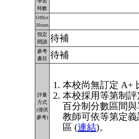
學習
時數
Office
Hours
指定
待補
閱讀
參考
待補
書目
本校尚無訂定 A+
本校採用等第制評
評量
方式
百分制分數區間與
(僅供
教師可依等第定義
參考)
區 (
連結
)。