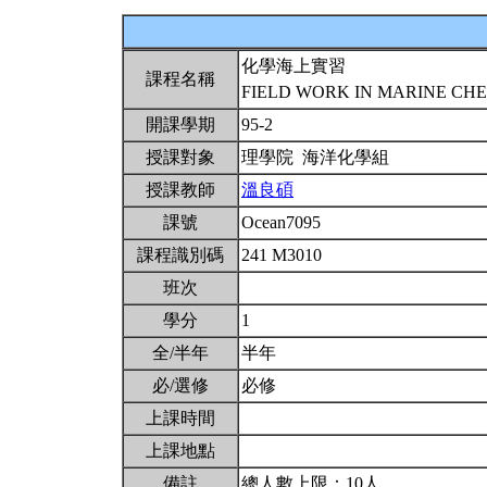
化學海上實習
課程名稱
FIELD WORK IN MARINE CH
開課學期
95-2
授課對象
理學院 海洋化學組
授課教師
溫良碩
課號
Ocean7095
課程識別碼
241 M3010
班次
學分
1
全/半年
半年
必/選修
必修
上課時間
上課地點
備註
總人數上限：10人