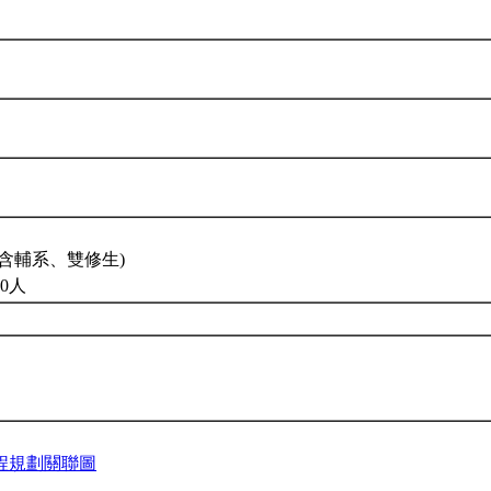
含輔系、雙修生)
0人
程規劃關聯圖