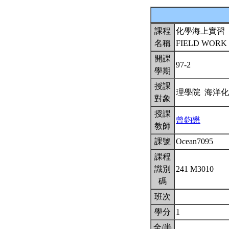
課程
化學海上實習
名稱
FIELD WORK
開課
97-2
學期
授課
理學院 海洋
對象
授課
曾鈞懋
教師
課號
Ocean7095
課程
識別
241 M3010
碼
班次
學分
1
全/半