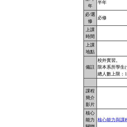
半年
年
必/選
必修
修
上課
時間
上課
地點
校外實習。
備註
限本系所學生(
總人數上限：1
課程
簡介
影片
核心
能力
核心能力與課
關聯