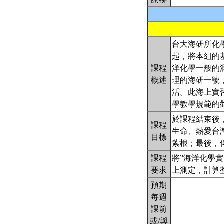
台大海研所化
起，將本組的
課程
洋化學一般的
概述
理的海研一號
活。此海上實
學教學規範的
於課程結束後
課程
生命、熱愛台
目標
紮根；最後，
課程
將”海洋化學
要求
上測定，計算
預期
每週
課前
或/與