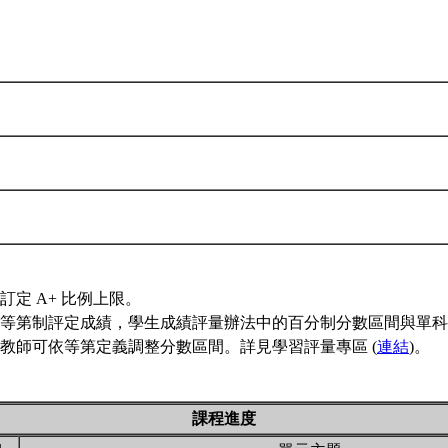
訂定 A+ 比例上限。
等第制評定成績，學生成績評量辦法中的百分制分數區間與單科
教師可依等第定義調整分數區間。詳見學習評量專區 (
連結
)。
課程進度