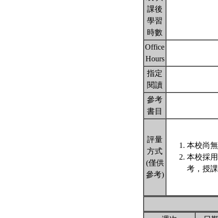
課後
學習
時數
Office
Hours
指定
閱讀
參考
書目
評量
本校尚無
方式
本校採用
(僅供
考，授課
參考)