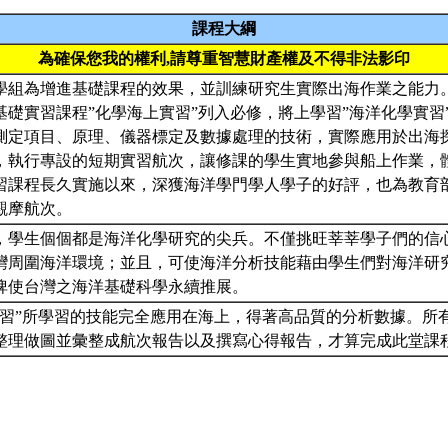
課程大綱
為確保您我的權利,請尊重智慧財產權及不得非法影印
學組為增進基礎課程的效果，並訓練研究生實際出海作業之能力
基礎實習課程”化學海上實習”列入必修，將上學習”海洋化學實習
測定項目、原理、儀器標定及數據處理的技術，實際應用於出海
，執行專設的短期實習航次，讓修課的學生實地參與船上作業，
習課程長久實施以來，深獲海洋學門學人學子的好評，也為教育
觀摩航次。
，學生個個都是海洋化學研究的尖兵。不僅挑旺莘莘學子們的信
灣周圍海洋環境；並且，可使海洋分析技能藉由學生們對海洋研
俾使台灣之海洋基礎科學永續推展。
實習”所學習的技能完全應用在海上，得著高品質的分析數據。所
整理做圖並彙整成航次報告以及撰寫心得報告，才算完成此堂課