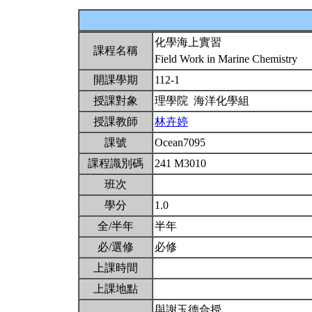
化學海上實習
課程名稱
Field Work in Marine Chemistry
開課學期
112-1
授課對象
理學院 海洋化學組
授課教師
林卉婷
課號
Ocean7095
課程識別碼
241 M3010
班次
學分
1.0
全/半年
半年
必/選修
必修
上課時間
上課地點
與謝玉德合授