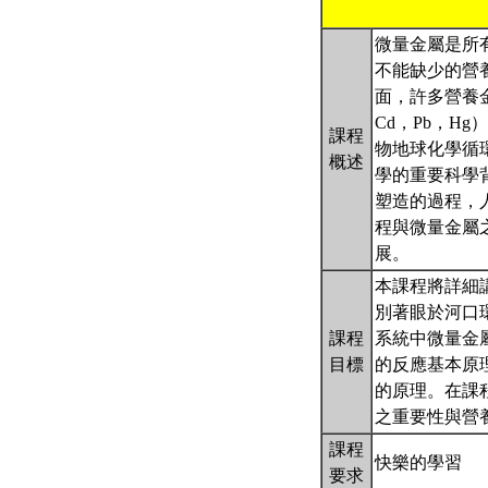
微量金屬是所
不能缺少的營
面，許多營養金
Cd，Pb，
課程
物地球化學循
概述
學的重要科學
塑造的過程，
程與微量金屬
展。
本課程將詳細
別著眼於河口
課程
系統中微量金
目標
的反應基本原
的原理。在課程
之重要性與營
課程
快樂的學習
要求