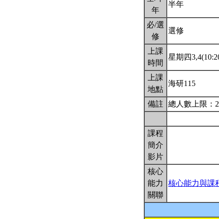
半年
年
必/選
選修
修
上課
星期四3,4(10:20
時間
上課
海研115
地點
備註
總人數上限：2
課程
簡介
影片
核心
能力
核心能力與課
關聯