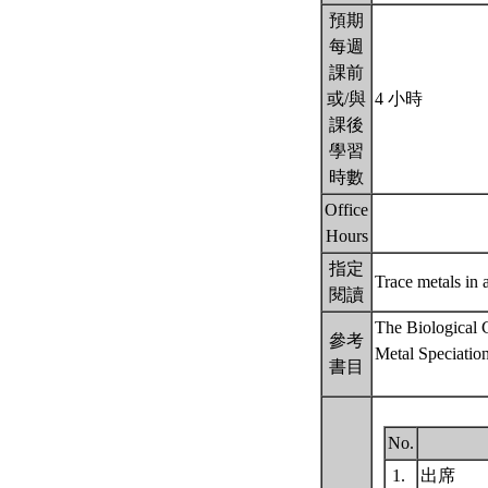
預期
每週
課前
或/與
4 小時
課後
學習
時數
Office
Hours
指定
Trace metals in
閱讀
The Biological C
參考
Metal Speciation
書目
No.
1.
出席