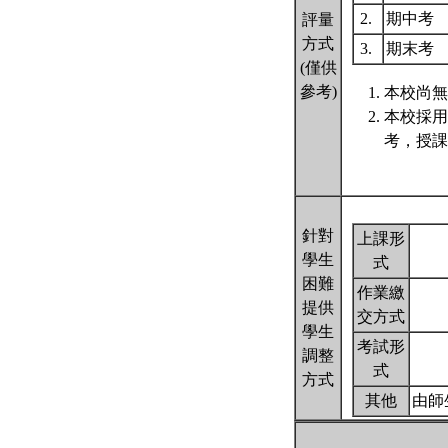
2.
期中考
評量
方式
3.
期末考
(僅供
參考)
本校尚無
本校採用
考，授課
針對
上課形
學生
式
困難
作業繳
提供
交方式
學生
考試形
調整
式
方式
其他
由師