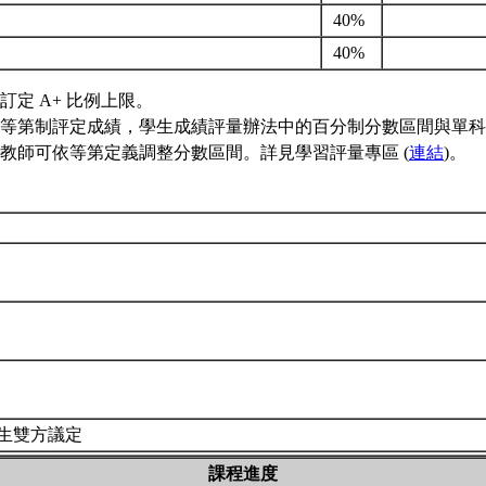
40%
40%
訂定 A+ 比例上限。
等第制評定成績，學生成績評量辦法中的百分制分數區間與單科
教師可依等第定義調整分數區間。詳見學習評量專區 (
連結
)。
生雙方議定
課程進度