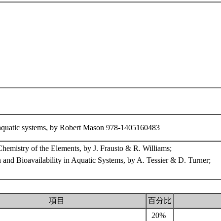
 aquatic systems, by Robert Mason 978-1405160483
hemistry of the Elements, by J. Frausto & R. Williams;
 and Bioavailability in Aquatic Systems, by A. Tessier & D. Turner;
項目
百分比
20%