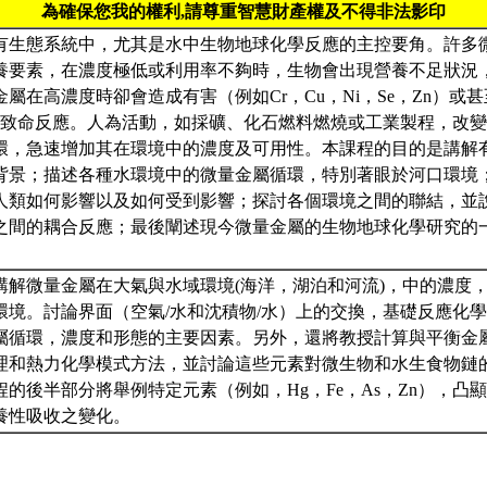
為確保您我的權利,請尊重智慧財產權及不得非法影印
有生態系統中，尤其是水中生物地球化學反應的主控要角。許多
養要素，在濃度極低或利用率不夠時，生物會出現營養不足狀況
屬在高濃度時卻會造成有害（例如Cr，Cu，Ni，Se，Zn）或甚
Hg）致命反應。人為活動，如採礦、化石燃料燃燒或工業製程，改
環，急速增加其在環境中的濃度及可用性。本課程的目的是講解
背景；描述各種水環境中的微量金屬循環，特別著眼於河口環境
人類如何影響以及如何受到影響；探討各個環境之間的聯結，並
之間的耦合反應；最後闡述現今微量金屬的生物地球化學研究的
講解微量金屬在大氣與水域環境(海洋，湖泊和河流)，中的濃度
環境。討論界面（空氣/水和沈積物/水）上的交換，基礎反應化
屬循環，濃度和形態的主要因素。另外，還將教授計算與平衡金
理和熱力化學模式方法，並討論這些元素對微生物和水生食物鏈
的後半部分將舉例特定元素（例如，Hg，Fe，As，Zn），凸
養性吸收之變化。