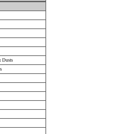
& Dusts
es