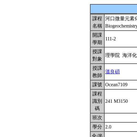
課程
河口微量元素
名稱
Biogeochemistry
開課
111-2
學期
授課
理學院 海洋
對象
授課
溫良碩
教師
課號
Ocean7109
課程
識別
241 M3150
碼
班次
學分
2.0
全/半