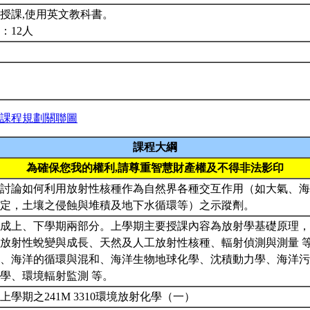
授課,使用英文教科書。
：12人
課程規劃關聯圖
課程大綱
為確保您我的權利,請尊重智慧財產權及不得非法影印
討論如何利用放射性核種作為自然界各種交互作用（如大氣、海
測定，土壤之侵蝕與堆積及地下水循環等）之示蹤劑。
成上、下學期兩部分。上學期主要授課內容為放射學基礎原理，
放射性蛻變與成長、天然及人工放射性核種、輻射偵測與測量 
、海洋的循環與混和、海洋生物地球化學、沈積動力學、海洋污
學、環境輻射監測 等。
上學期之241M 3310環境放射化學（一）