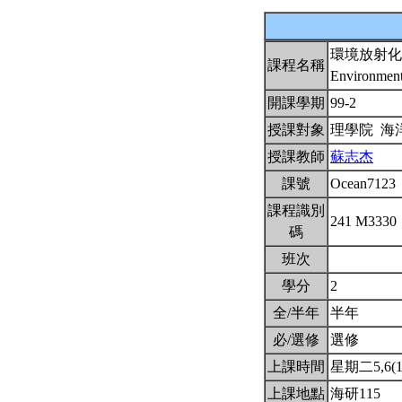
環境放射化
課程名稱
Environment
開課學期
99-2
授課對象
理學院 海
授課教師
蘇志杰
課號
Ocean7123
課程識別
241 M3330
碼
班次
學分
2
全/半年
半年
必/選修
選修
上課時間
星期二5,6(12
上課地點
海研115