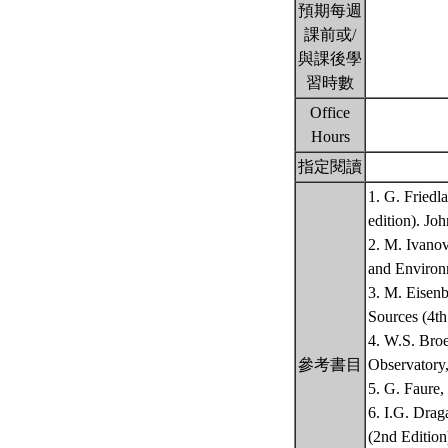
預期每週
課前或/
與課後學
習時數
Office
Hours
指定閱讀
1. G. Friedl
edition). Jo
2. M. Ivanov
and Environm
3. M. Eisenb
Sources (4th
4. W.S. Broe
參考書目
Observatory,
5. G. Faure,
6. I.G. Drag
(2nd Edition