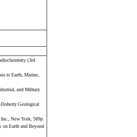
adiochemistry (3rd
ns to Earth, Marine,
ustrial, and Military
t-Doherty Geological
, Inc., New York, 589p.
ity on Earth and Beyond