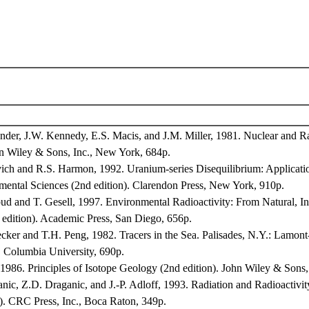
ander, J.W. Kennedy, E.S. Macis, and J.M. Miller, 1981. Nuclear and R
hn Wiley & Sons, Inc., New York, 684p.
ich and R.S. Harmon, 1992. Uranium-series Disequilibrium: Applicatio
ental Sciences (2nd edition). Clarendon Press, New York, 910p.
ud and T. Gesell, 1997. Environmental Radioactivity: From Natural, Ind
 edition). Academic Press, San Diego, 656p.
cker and T.H. Peng, 1982. Tracers in the Sea. Palisades, N.Y.: Lamon
 Columbia University, 690p.
 1986. Principles of Isotope Geology (2nd edition). John Wiley & Sons
anic, Z.D. Draganic, and J.-P. Adloff, 1993. Radiation and Radioactiv
). CRC Press, Inc., Boca Raton, 349p.